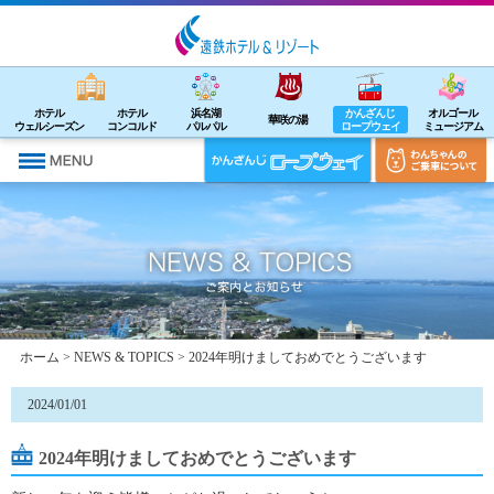
ホテル
ホテル
浜名湖
かんざんじ
オルゴール
華咲の湯
ウェルシーズン
コンコルド
パルパル
ロープウェイ
ミュージアム
ホーム
>
NEWS & TOPICS
> 2024年明けましておめでとうございます
2024/01/01
2024年明けましておめでとうございます