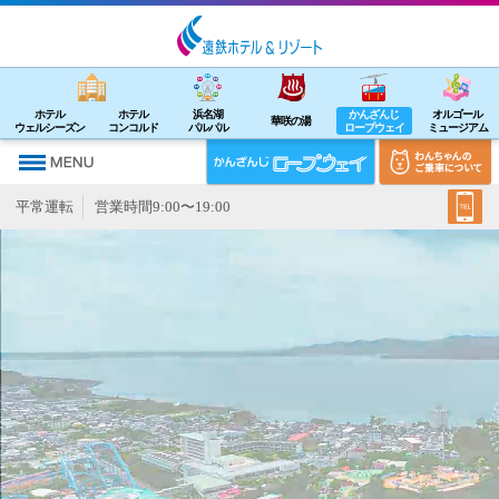
ホテル
ホテル
浜名湖
かんざんじ
オルゴール
華咲の湯
ウェルシーズン
コンコルド
パルパル
ロープウェイ
ミュージアム
平常運転
営業時間9:00〜19:00