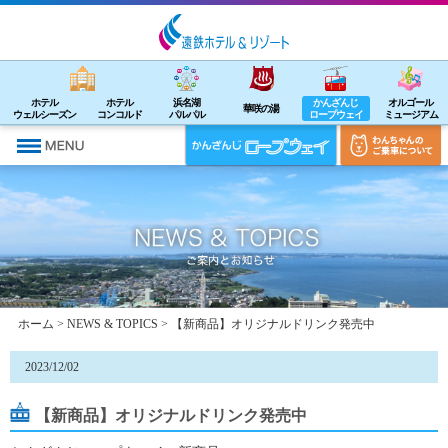
ホテル
ホテル
浜名湖
かんざんじ
オルゴール
華咲の湯
ウェルシーズン
コンコルド
パルパル
ロープウェイ
ミュージアム
ホーム
>
NEWS & TOPICS
> 【新商品】オリジナルドリンク発売中
2023/12/02
【新商品】オリジナルドリンク発売中