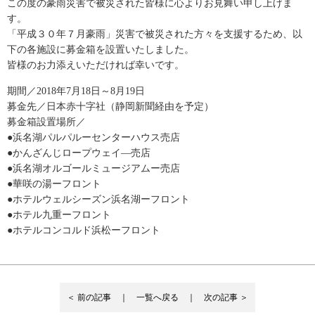
この度の豪雨災害で被災された皆様に心よりお見舞い申し上げま
す。
「平成３０年７月豪雨」災害で被災された方々を支援するため、以
下の各施設に募金箱を設置いたしました。
皆様のお力添えいただければ幸いです。
期間／2018年7月18日～8月19日
募金先／日本赤十字社（静岡新聞経由を予定）
募金箱設置場所／
●浜名湖パルパルーセンターハウス売店
●かんざんじロープウェイ―売店
●浜名湖オルゴールミュージアムー売店
●華咲の湯ーフロント
●ホテルウェルシーズン浜名湖ーフロント
●ホテル九重ーフロント
●ホテルコンコルド浜松ーフロント
＜ 前の記事 ｜
一覧へ戻る
｜ 次の記事 ＞