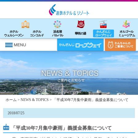
ホテル
ホテル
浜名湖
かんざんじ
オルゴール
華咲の湯
ウェルシーズン
コンコルド
パルパル
ロープウェイ
ミュージアム
ホーム
>
NEWS & TOPICS
> 「平成30年7月集中豪雨」義援金募集について
2018/07/25
「平成30年7月集中豪雨」義援金募集について