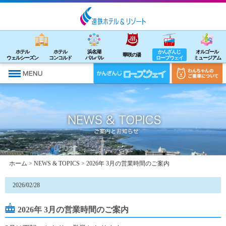
ホテル
ホテル
浜名湖
かんざんじ
オルゴール
華咲の湯
ウェルシーズン
コンコルド
パルパル
ロープウェイ
ミュージアム
ホーム
>
NEWS & TOPICS
> 2026年 3月の営業時間のご案内
2026/02/28
2026年 3月の営業時間のご案内