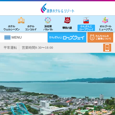
ホテル
ホテル
浜名湖
かんざんじ
オルゴール
華咲の湯
ウェルシーズン
コンコルド
パルパル
ロープウェイ
ミュージアム
平常運転
営業時間9:30〜18:00