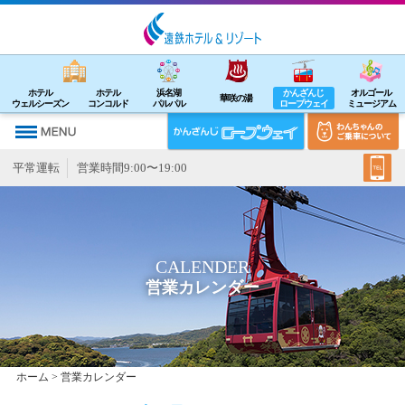
ホテル
ホテル
浜名湖
かんざんじ
オルゴール
華咲の湯
ウェルシーズン
コンコルド
パルパル
ロープウェイ
ミュージアム
平常運転
営業時間9:00〜19:00
CALENDER
営業カレンダー
ホーム
> 営業カレンダー